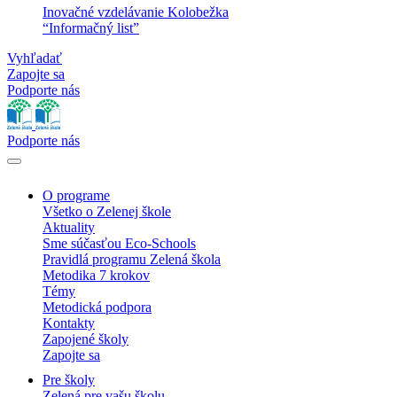
Inovačné vzdelávanie Kolobežka
“Informačný list”
Vyhľadať
Zapojte sa
Podporte nás
Podporte nás
O programe
Všetko o Zelenej škole
Aktuality
Sme súčasťou Eco-Schools
Pravidlá programu Zelená škola
Metodika 7 krokov
Témy
Metodická podpora
Kontakty
Zapojené školy
Zapojte sa
Pre školy
Zelená pre vašu školu