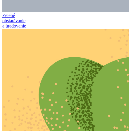
Zelené
obstarávanie
a úradovanie