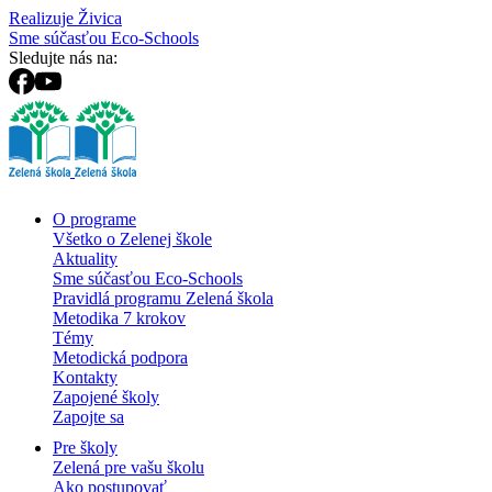
Realizuje Živica
Sme súčasťou Eco-Schools
Sledujte nás na:
O programe
Všetko o Zelenej škole
Aktuality
Sme súčasťou Eco-Schools
Pravidlá programu Zelená škola
Metodika 7 krokov
Témy
Metodická podpora
Kontakty
Zapojené školy
Zapojte sa
Pre školy
Zelená pre vašu školu
Ako postupovať