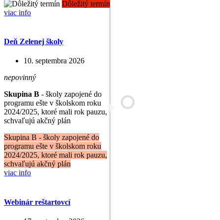
Dôležitý termín
viac info
Deň Zelenej školy
10. septembra 2026
nepovinný
Skupina B
- školy zapojené do
programu ešte v školskom roku
2024/2025, ktoré mali rok pauzu,
schvaľujú akčný plán
Skupina B - školy zapojené do
programu ešte v školskom roku
2024/2025, ktoré mali rok pauzu,
schvaľujú akčný plán
viac info
Webinár reštartovcí