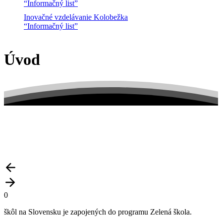
“Informačný list”
Inovačné vzdelávanie Kolobežka
“Informačný list”
Úvod
0
škôl
na
Slovensku
je
zapojených
do
programu
Zelená
škola.