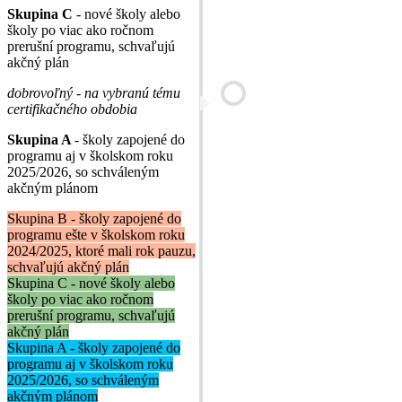
Skupina C
- nové školy alebo
školy po viac ako ročnom
prerušní programu, schvaľujú
akčný plán
dobrovoľný - na vybranú tému
certifikačného obdobia
Skupina A
- školy zapojené do
programu aj v školskom roku
2025/2026, so schváleným
akčným plánom
Skupina B - školy zapojené do
programu ešte v školskom roku
2024/2025, ktoré mali rok pauzu,
schvaľujú akčný plán
Skupina C - nové školy alebo
školy po viac ako ročnom
prerušní programu, schvaľujú
akčný plán
Skupina A - školy zapojené do
programu aj v školskom roku
2025/2026, so schváleným
akčným plánom