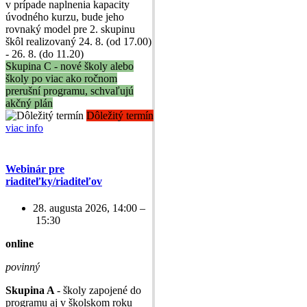
v prípade naplnenia kapacity
úvodného kurzu, bude jeho
rovnaký model pre 2. skupinu
škôl realizovaný 24. 8. (od 17.00)
- 26. 8. (do 11.20)
Skupina C - nové školy alebo
školy po viac ako ročnom
prerušní programu, schvaľujú
akčný plán
Dôležitý termín
viac info
Webinár pre
riaditeľky/riaditeľov
28. augusta 2026, 14:00 –
15:30
online
povinný
Skupina A
- školy zapojené do
programu aj v školskom roku