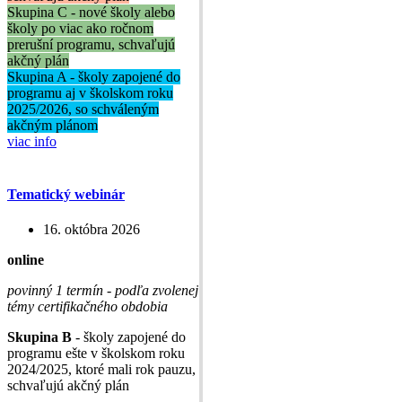
Skupina C - nové školy alebo
školy po viac ako ročnom
prerušní programu, schvaľujú
akčný plán
Skupina A - školy zapojené do
programu aj v školskom roku
2025/2026, so schváleným
akčným plánom
viac info
Tematický webinár
16. októbra 2026
online
povinný 1 termín - podľa zvolenej
témy certifikačného obdobia
Skupina B
- školy zapojené do
programu ešte v školskom roku
2024/2025, ktoré mali rok pauzu,
schvaľujú akčný plán