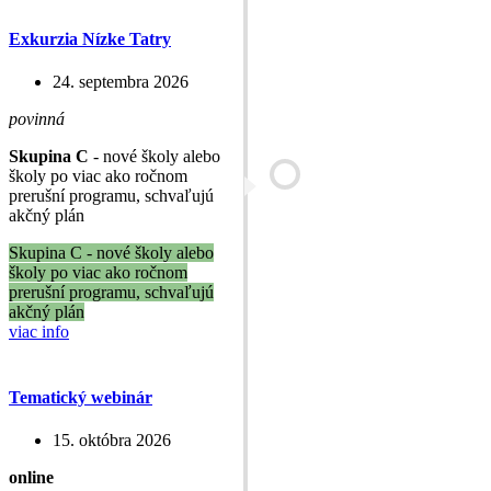
Exkurzia Nízke Tatry
24. septembra 2026
povinná
Skupina C
- nové školy alebo
školy po viac ako ročnom
prerušní programu, schvaľujú
akčný plán
Skupina C - nové školy alebo
školy po viac ako ročnom
prerušní programu, schvaľujú
akčný plán
viac info
Tematický webinár
15. októbra 2026
online