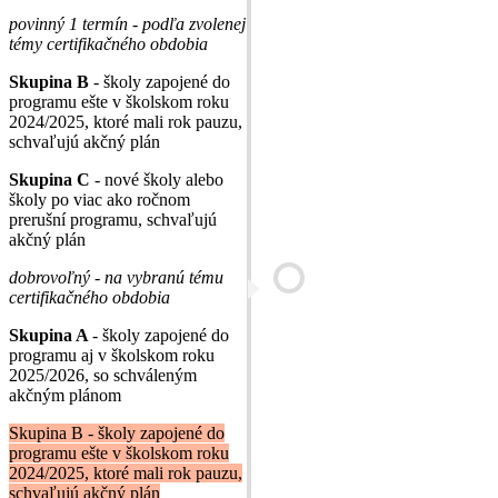
povinný 1 termín - podľa zvolenej
témy certifikačného obdobia
Skupina B
- školy zapojené do
programu ešte v školskom roku
2024/2025, ktoré mali rok pauzu,
schvaľujú akčný plán
Skupina C
- nové školy alebo
školy po viac ako ročnom
prerušní programu, schvaľujú
akčný plán
dobrovoľný - na vybranú tému
certifikačného obdobia
Skupina A
- školy zapojené do
programu aj v školskom roku
2025/2026, so schváleným
akčným plánom
Skupina B - školy zapojené do
programu ešte v školskom roku
2024/2025, ktoré mali rok pauzu,
schvaľujú akčný plán