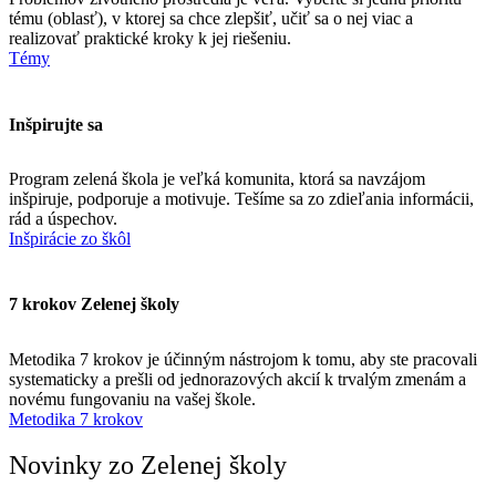
tému (oblasť), v ktorej sa chce zlepšiť, učiť sa o nej viac a
realizovať praktické kroky k jej riešeniu.
Témy
Inšpirujte sa
Program zelená škola je veľká komunita, ktorá sa navzájom
inšpiruje, podporuje a motivuje. Tešíme sa zo zdieľania informácii,
rád a úspechov.
Inšpirácie zo škôl
7 krokov Zelenej školy
Metodika 7 krokov je účinným nástrojom k tomu, aby ste pracovali
systematicky a prešli od jednorazových akcií k trvalým zmenám a
novému fungovaniu na vašej škole.
Metodika 7 krokov
Novinky zo Zelenej školy