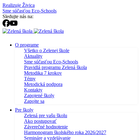
Realizuje Živica
Sme súčasťou Eco-Schools
Sledujte nás na:
O programe
Všetko o Zelenej škole
Aktuality
Sme súčasťou Eco-Schools
Pravidlá programu Zelená škola
Metodika 7 krokov
Témy
Metodická podpora
Kontakty
Zapojené školy
Zapojte sa
Pre školy
Zelená pre vašu školu
Ako postupovať
Záverečné hodnotenie
Harmonogram školského roka 2026/2027
Semináre a vzdelávanie