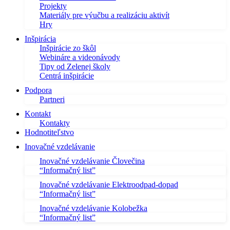
Projekty
Materiály pre výučbu a realizáciu aktivít
Hry
Inšpirácia
Inšpirácie zo škôl
Webináre a videonávody
Tipy od Zelenej školy
Centrá inšpirácie
Podpora
Partneri
Kontakt
Kontakty
Hodnotiteľstvo
Inovačné vzdelávanie
Inovačné vzdelávanie Človečina
“Informačný list”
Inovačné vzdelávanie Elektroodpad-dopad
“Informačný list”
Inovačné vzdelávanie Kolobežka
“Informačný list”