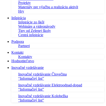
Projekty
Materiály pre výučbu a realizáciu aktivít
Hry
Inšpirácia
Inšpirácie zo škôl
Webináre a videonávody
Tipy od Zelenej školy
Centrá inšpirácie
Podpora
Partneri
Kontakt
Kontakty
Hodnotiteľstvo
Inovačné vzdelávanie
Inovačné vzdelávanie Človečina
“Informačný list”
Inovačné vzdelávanie Elektroodpad-dopad
“Informačný list”
Inovačné vzdelávanie Kolobežka
“Informačný list”