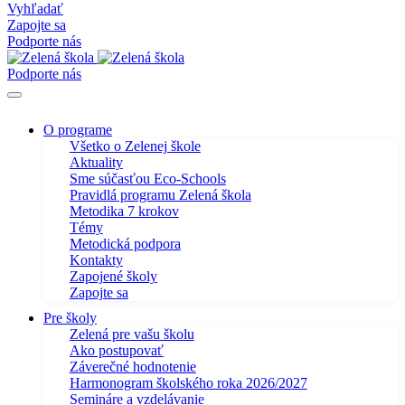
Vyhľadať
Zapojte sa
Podporte nás
Podporte nás
O programe
Všetko o Zelenej škole
Aktuality
Sme súčasťou Eco-Schools
Pravidlá programu Zelená škola
Metodika 7 krokov
Témy
Metodická podpora
Kontakty
Zapojené školy
Zapojte sa
Pre školy
Zelená pre vašu školu
Ako postupovať
Záverečné hodnotenie
Harmonogram školského roka 2026/2027
Semináre a vzdelávanie