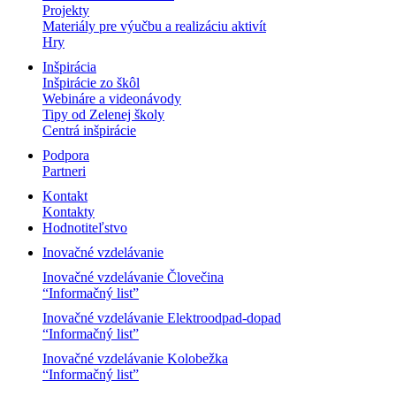
Projekty
Materiály pre výučbu a realizáciu aktivít
Hry
Inšpirácia
Inšpirácie zo škôl
Webináre a videonávody
Tipy od Zelenej školy
Centrá inšpirácie
Podpora
Partneri
Kontakt
Kontakty
Hodnotiteľstvo
Inovačné vzdelávanie
Inovačné vzdelávanie Človečina
“Informačný list”
Inovačné vzdelávanie Elektroodpad-dopad
“Informačný list”
Inovačné vzdelávanie Kolobežka
“Informačný list”