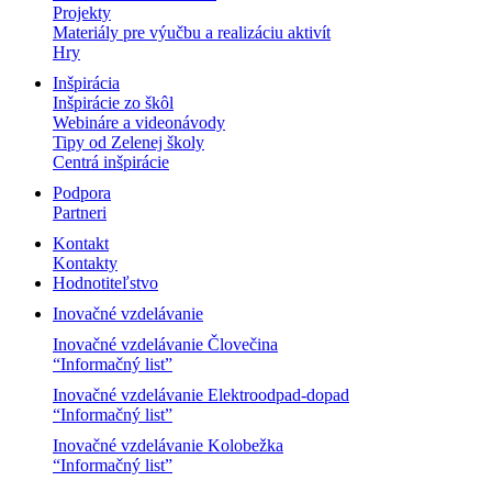
Projekty
Materiály pre výučbu a realizáciu aktivít
Hry
Inšpirácia
Inšpirácie zo škôl
Webináre a videonávody
Tipy od Zelenej školy
Centrá inšpirácie
Podpora
Partneri
Kontakt
Kontakty
Hodnotiteľstvo
Inovačné vzdelávanie
Inovačné vzdelávanie Človečina
“Informačný list”
Inovačné vzdelávanie Elektroodpad-dopad
“Informačný list”
Inovačné vzdelávanie Kolobežka
“Informačný list”