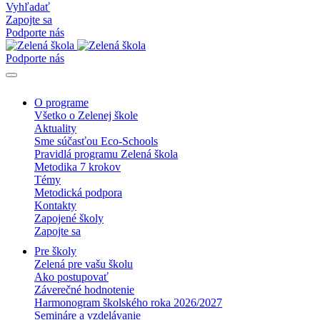
Vyhľadať
Zapojte sa
Podporte nás
Podporte nás
O programe
Všetko o Zelenej škole
Aktuality
Sme súčasťou Eco-Schools
Pravidlá programu Zelená škola
Metodika 7 krokov
Témy
Metodická podpora
Kontakty
Zapojené školy
Zapojte sa
Pre školy
Zelená pre vašu školu
Ako postupovať
Záverečné hodnotenie
Harmonogram školského roka 2026/2027
Semináre a vzdelávanie