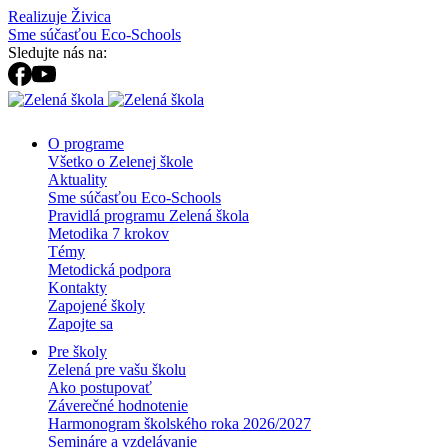
Realizuje Živica
Sme súčasťou Eco-Schools
Sledujte nás na:
O programe
Všetko o Zelenej škole
Aktuality
Sme súčasťou Eco-Schools
Pravidlá programu Zelená škola
Metodika 7 krokov
Témy
Metodická podpora
Kontakty
Zapojené školy
Zapojte sa
Pre školy
Zelená pre vašu školu
Ako postupovať
Záverečné hodnotenie
Harmonogram školského roka 2026/2027
Semináre a vzdelávanie