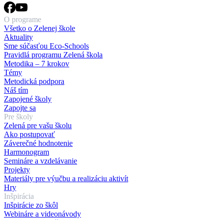
O programe
Všetko o Zelenej škole
Aktuality
Sme súčasťou Eco-Schools
Pravidlá programu Zelená škola
Metodika – 7 krokov
Témy
Metodická podpora
Náš tím
Zapojené školy
Zapojte sa
Pre školy
Zelená pre vašu školu
Ako postupovať
Záverečné hodnotenie
Harmonogram
Semináre a vzdelávanie
Projekty
Materiály pre výučbu a realizáciu aktivít
Hry
Inšpirácia
Inšpirácie zo škôl
Webináre a videonávody