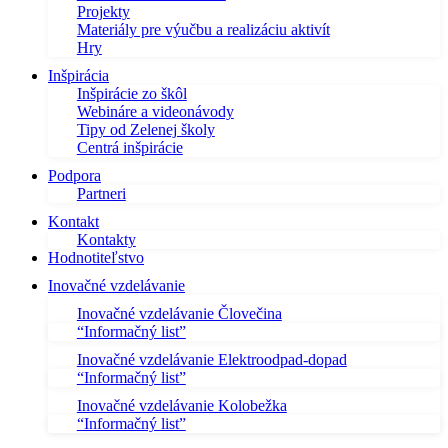
Projekty
Materiály pre výučbu a realizáciu aktivít
Hry
Inšpirácia
Inšpirácie zo škôl
Webináre a videonávody
Tipy od Zelenej školy
Centrá inšpirácie
Podpora
Partneri
Kontakt
Kontakty
Hodnotiteľstvo
Inovačné vzdelávanie
Inovačné vzdelávanie Človečina
“Informačný list”
Inovačné vzdelávanie Elektroodpad-dopad
“Informačný list”
Inovačné vzdelávanie Kolobežka
“Informačný list”