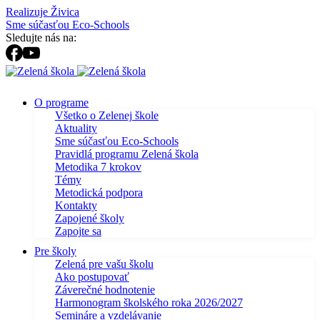
Realizuje Živica
Sme súčasťou Eco-Schools
Sledujte nás na:
O programe
Všetko o Zelenej škole
Aktuality
Sme súčasťou Eco-Schools
Pravidlá programu Zelená škola
Metodika 7 krokov
Témy
Metodická podpora
Kontakty
Zapojené školy
Zapojte sa
Pre školy
Zelená pre vašu školu
Ako postupovať
Záverečné hodnotenie
Harmonogram školského roka 2026/2027
Semináre a vzdelávanie