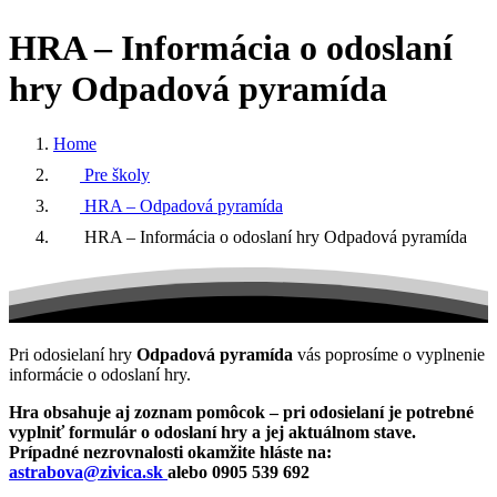
HRA
–
Informácia
o
odoslaní
hry
Odpadová
pyramída
Home
Pre školy
HRA – Odpadová pyramída
HRA – Informácia o odoslaní hry Odpadová pyramída
Pri odosielaní hry
Odpadová pyramída
vás poprosíme o vyplnenie
informácie o odoslaní hry.
Hra obsahuje aj zoznam pomôcok – pri odosielaní je potrebné
vyplniť formulár o odoslaní hry a jej aktuálnom stave.
Prípadné nezrovnalosti okamžite hláste na:
astrabova@zivica.sk
alebo 0905 539 692