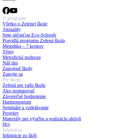
O programe
Všetko o Zelenej škole
Aktuality
Sme súčasťou Eco-Schools
Pravidlá programu Zelená škola
Metodika – 7 krokov
Témy
Metodická podpora
Náš tím
Zapojené školy
Zapojte sa
Pre školy
Zelená pre vašu školu
Ako postupovať
Záverečné hodnotenie
Harmonogram
Semináre a vzdelávanie
Projekty
Materiály pre výučbu a realizáciu aktivít
Hry
Inšpirácia
Inšpirácie zo škôl