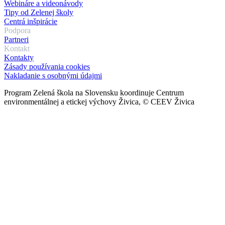
Webináre a videonávody
Tipy od Zelenej školy
Centrá inšpirácie
Podpora
Partneri
Kontakt
Kontakty
Zásady používania cookies
Nakladanie s osobnými údajmi
Program Zelená škola na Slovensku koordinuje Centrum
environmentálnej a etickej výchovy Živica, © CEEV Živica