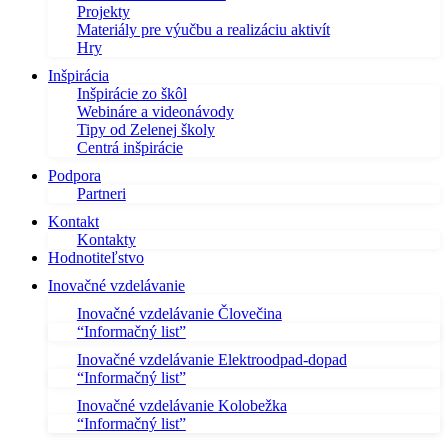
Projekty
Materiály pre výučbu a realizáciu aktivít
Hry
Inšpirácia
Inšpirácie zo škôl
Webináre a videonávody
Tipy od Zelenej školy
Centrá inšpirácie
Podpora
Partneri
Kontakt
Kontakty
Hodnotiteľstvo
Inovačné vzdelávanie
Inovačné vzdelávanie Človečina
“Informačný list”
Inovačné vzdelávanie Elektroodpad-dopad
“Informačný list”
Inovačné vzdelávanie Kolobežka
“Informačný list”