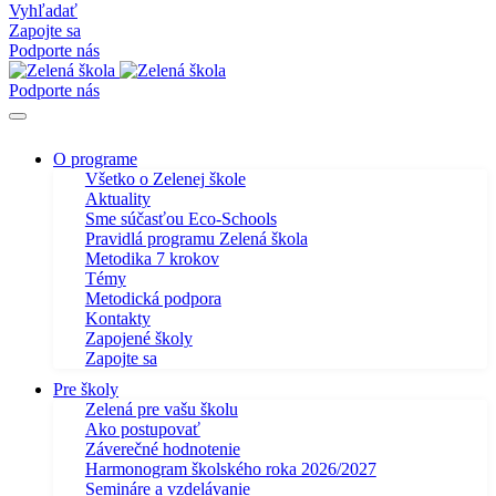
Vyhľadať
Zapojte sa
Podporte nás
Podporte nás
O programe
Všetko o Zelenej škole
Aktuality
Sme súčasťou Eco-Schools
Pravidlá programu Zelená škola
Metodika 7 krokov
Témy
Metodická podpora
Kontakty
Zapojené školy
Zapojte sa
Pre školy
Zelená pre vašu školu
Ako postupovať
Záverečné hodnotenie
Harmonogram školského roka 2026/2027
Semináre a vzdelávanie