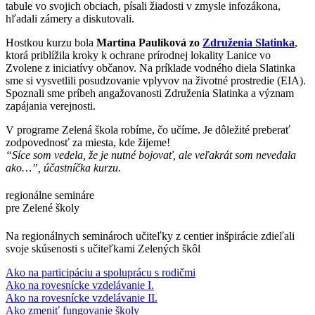
tabule vo svojich obciach, písali žiadosti v zmysle infozákona,
hľadali zámery a diskutovali.
Hostkou kurzu bola
Martina Paulíková zo
Združenia Slatinka
,
ktorá priblížila kroky k ochrane prírodnej lokality Lanice vo
Zvolene z iniciatívy občanov. Na príklade vodného diela Slatinka
sme si vysvetlili posudzovanie vplyvov na životné prostredie (EIA).
Spoznali sme príbeh angažovanosti Združenia Slatinka a význam
zapájania verejnosti.
V programe Zelená škola robíme, čo učíme. Je dôležité preberať
zodpovednosť za miesta, kde žijeme!
“Síce som vedela, že je nutné bojovať, ale veľakrát som nevedala
ako…”, účastníčka kurzu.
regionálne semináre
pre Zelené školy
Na regionálnych seminároch učiteľky z centier inšpirácie zdieľali
svoje skúsenosti s učiteľkami Zelených škôl
Ako na participáciu a spoluprácu s rodičmi
Ako na rovesnícke vzdelávanie I.
Ako na rovesnícke vzdelávanie II.
Ako zmeniť fungovanie školy