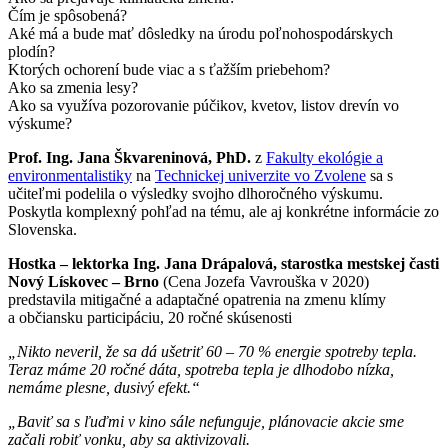
Čím je spôsobená?
Aké má a bude mať dôsledky na úrodu poľnohospodárskych
plodín?
Ktorých ochorení bude viac a s ťažším priebehom?
Ako sa zmenia lesy?
Ako sa využíva pozorovanie púčikov, kvetov, listov drevín vo
výskume?
Prof. Ing. Jana Škvareninová, PhD.
z
Fakulty ekológie a
environmentalistiky
na
Technickej univerzite vo Zvolene
sa s
učiteľmi podelila o výsledky svojho dlhoročného výskumu.
Poskytla komplexný pohľad na tému, ale aj konkrétne informácie zo
Slovenska.
Hostka – lektorka Ing. Jana Drápalová, starostka mestskej časti
Nový Lískovec – Brno
(Cena Jozefa Vavrouška v 2020)
predstavila mitigačné a adaptačné opatrenia na zmenu klímy
a občiansku participáciu, 20 ročné skúsenosti
„Nikto neveril, že sa dá ušetriť 60 – 70 % energie spotreby tepla.
Teraz máme 20 ročné dáta, spotreba tepla je dlhodobo nízka,
nemáme plesne, dusivý efekt.“
„Baviť sa s ľuďmi v kino sále nefunguje, plánovacie akcie sme
začali robiť vonku, aby sa aktivizovali.