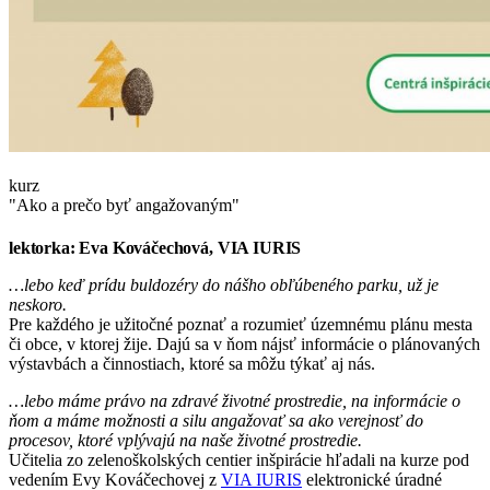
kurz
"Ako a prečo byť angažovaným"
lektorka: Eva Kováčechová, VIA IURIS
…lebo keď prídu buldozéry do nášho obľúbeného parku, už je
neskoro.
Pre každého je užitočné poznať a rozumieť územnému plánu mesta
či obce, v ktorej žije. Dajú sa v ňom nájsť informácie o plánovaných
výstavbách a činnostiach, ktoré sa môžu týkať aj nás.
…lebo máme právo na zdravé životné prostredie, na informácie o
ňom a máme možnosti a silu angažovať sa ako verejnosť do
procesov, ktoré vplývajú na naše životné prostredie.
Učitelia zo zelenoškolských centier inšpirácie hľadali na kurze pod
vedením Evy Kováčechovej z
VIA IURIS
elektronické úradné