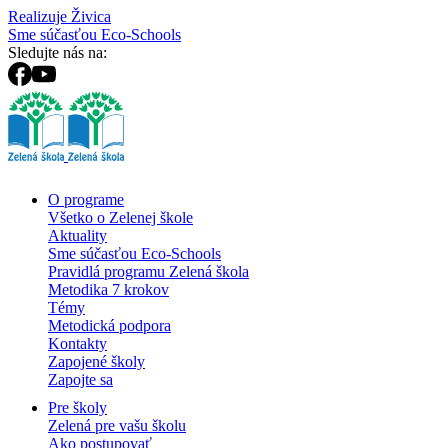
Realizuje Živica
Sme súčasťou Eco-Schools
Sledujte nás na:
O programe
Všetko o Zelenej škole
Aktuality
Sme súčasťou Eco-Schools
Pravidlá programu Zelená škola
Metodika 7 krokov
Témy
Metodická podpora
Kontakty
Zapojené školy
Zapojte sa
Pre školy
Zelená pre vašu školu
Ako postupovať