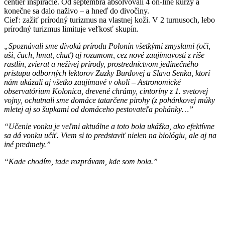
centier inšpirácie. Od septembra absolvovali 4 on-line kurzy a
konečne sa dalo naživo – a hneď do divočiny.
Cieľ: zažiť prírodný turizmus na vlastnej koži. V 2 turnusoch, lebo
prírodný turizmus limituje veľkosť skupín.
„Spoznávali sme divokú prírodu Polonín všetkými zmyslami (oči,
uši, čuch, hmat, chuť) aj rozumom, cez nové zaujímavosti z ríše
rastlín, zvierat a neživej prírody, prostredníctvom jedinečného
prístupu odborných lektorov Zuzky Burdovej a Slava Senka, ktorí
nám ukázali aj všetko zaujímavé v okolí – Astronomické
observatórium Kolonica, drevené chrámy, cintoríny z 1. svetovej
vojny, ochutnali sme domáce tatarčene pirohy (z pohánkovej múky
mletej aj so šupkami od domáceho pestovateľa pohánky…”
“Učenie vonku je veľmi aktuálne a toto bola ukážka, ako efektívne
sa dá vonku učiť. Viem si to predstaviť nielen na biológiu, ale aj na
iné predmety.”
“Kade chodím, tade rozprávam, kde som bola.”