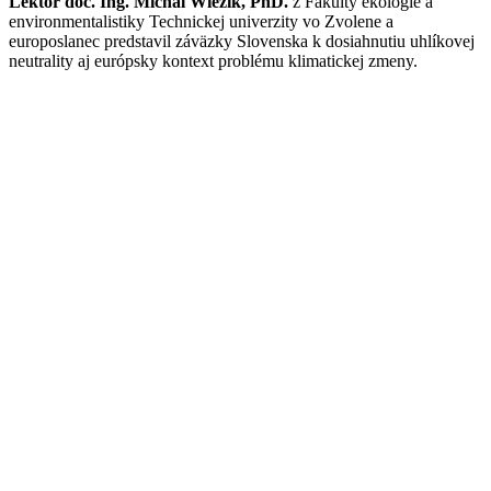
Lektor doc. Ing. Michal Wiezik, PhD.
z Fakulty ekológie a
environmentalistiky Technickej univerzity vo Zvolene a
europoslanec predstavil záväzky Slovenska k dosiahnutiu uhlíkovej
neutrality aj európsky kontext problému klimatickej zmeny.