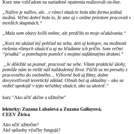
Kurz sme vzhľadom na nariadené opatrenia realizovali on-line.
„Naživo je naživo, ale…v rámci situácie bola táto forma jediná
možná. Veľmi dobré bolo to, že sme aj v online priestore pracovali v
menších skupinách.“
„Mala som obavy kvôli online, ale predčilo to moje očakávania.“
„Kurz mi ukázal iný pohľad na seba, deti aj kolegov, na možnosti
riešenia rôznych situácií a aj na hľadanie ich príčin. Som veľmi
“prudká” a potrebujem pomôcť s mojimi nafúknutými drakmi.“
„Je dôležité sa poznať, pracovať na sebe. Vítam praktické úlohy,
pomôže nám to riešiť náš každodenný život. Páčili sa mi presahy z
pracovného do osobného… Výborné boli aj filmy, dobre
dovysvetľovali teoretický základ. Obsah bol aj aktuálny – ako sa
vedieť upokojiť v tejto neľahkej situácii, ako sa ukotviť.“
kurz "Ako učiť akčne a užitočne"
lektorky: Zuzana Labašová a Zuzana Gallayová,
CEEV Živica
Ako učiť užitočne?
Aké spôsoby výučby fungujú?