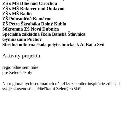
ZŠ s MŠ Dlhé nad Cirochou
ZŠ s MŠ Rakovec nad Ondavou
ZŠ s MŠ Badín
ZŠ Pohraničná Komárno
ZŠ Petra Škrabáka Dolný Kubín
Súkromná ZŠ Nová Dubnica
Špeciálna základná škola Banská Štiavnica
Gymnázium Púchov
Stredná odborná škola polytechnická J. A. Baťu Svit
Aktivity projektu
regionálne semináre
pre Zelené školy
Na regionálnych seminároch učiteľky z centier inšpirácie zdieľali
svoje skúsenosti s učiteľkami Zelených škôl