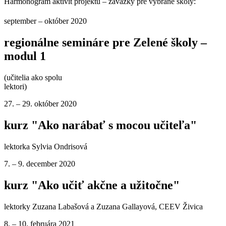
Harmonogram aktivít projektu – záväzky pre vybrané školy:
september – október 2020
regionálne semináre pre Zelené školy –
modul 1
(učitelia ako spolu
lektori)
27. – 29. október 2020
kurz "Ako narábať s mocou učiteľa"
lektorka Sylvia Ondrisová
7. – 9. december 2020
kurz "Ako učiť akčne a užitočne"
lektorky Zuzana Labašová a Zuzana Gallayová, CEEV Živica
8. – 10. februára 2021