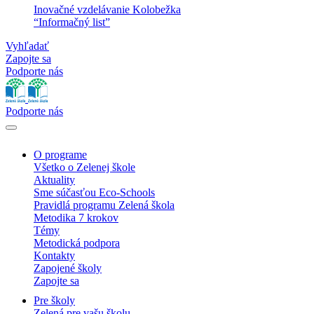
Inovačné vzdelávanie Kolobežka
“Informačný list”
Vyhľadať
Zapojte sa
Podporte nás
Podporte nás
O programe
Všetko o Zelenej škole
Aktuality
Sme súčasťou Eco-Schools
Pravidlá programu Zelená škola
Metodika 7 krokov
Témy
Metodická podpora
Kontakty
Zapojené školy
Zapojte sa
Pre školy
Zelená pre vašu školu