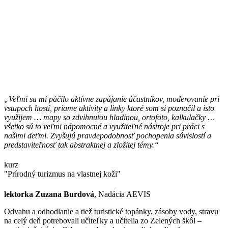
„Veľmi sa mi páčilo aktívne zapájanie účastníkov, moderovanie pri
vstupoch hostí, priame aktivity a linky ktoré som si poznačil a isto
využijem … mapy so zdvihnutou hladinou, ortofoto, kalkulačky …
všetko sú to veľmi nápomocné a využiteľné nástroje pri práci s
našimi deťmi. Zvyšujú pravdepodobnosť pochopenia súvislostí a
predstaviteľnosť tak abstraktnej a zložitej témy.“
kurz
"Prírodný turizmus na vlastnej koži"
lektorka Zuzana Burdová
, Nadácia AEVIS
Odvahu a odhodlanie a tiež turistické topánky, zásoby vody, stravu
na celý deň potrebovali učiteľky a učitelia zo Zelených škôl –