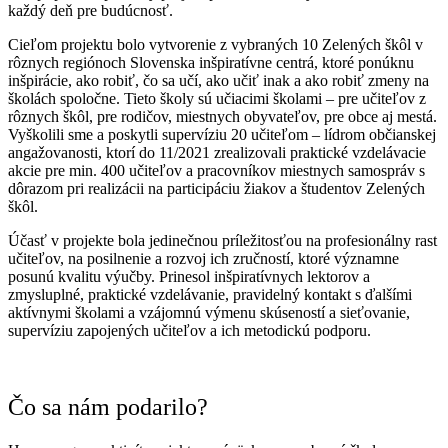
každý deň pre budúcnosť.
Cieľom projektu bolo vytvorenie z vybraných 10 Zelených škôl v
rôznych regiónoch Slovenska inšpiratívne centrá, ktoré ponúknu
inšpirácie, ako robiť, čo sa učí, ako učiť inak a ako robiť zmeny na
školách spoločne. Tieto školy sú učiacimi školami – pre učiteľov z
rôznych škôl, pre rodičov, miestnych obyvateľov, pre obce aj mestá.
Vyškolili sme a poskytli supervíziu 20 učiteľom – lídrom občianskej
angažovanosti, ktorí do 11/2021 zrealizovali praktické vzdelávacie
akcie pre min. 400 učiteľov a pracovníkov miestnych samospráv s
dôrazom pri realizácii na participáciu žiakov a študentov Zelených
škôl.
Účasť v projekte bola jedinečnou príležitosťou na profesionálny rast
učiteľov, na posilnenie a rozvoj ich zručností, ktoré významne
posunú kvalitu výučby. Prinesol inšpiratívnych lektorov a
zmysluplné, praktické vzdelávanie, pravidelný kontakt s ďalšími
aktívnymi školami a vzájomnú výmenu skúseností a sieťovanie,
supervíziu zapojených učiteľov a ich metodickú podporu.
Čo sa nám podarilo?